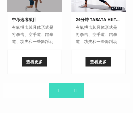
中考选考项目
24分钟 TABATA HIIT暴汗训练
有氧搏击其具体形式是
有氧搏击其具体形式是
将拳击、空手道、跆拳
将拳击、空手道、跆拳
道、功夫和一些舞蹈动
道、功夫和一些舞蹈动
作混合在一起，在激烈
作混合在一起，在激烈
的音乐中，进行一些拳
的音乐中，进行一些拳
查看更多
查看更多
击和跆拳道的基本拳法···
击和跆拳道的基本拳法···