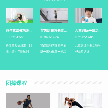
身体素质敏感期（训练天窗）年龄区间
背阔肌和两侧躯干屈肌—主动拉伸—动态侧向伸展
儿童训练手册之哑铃和壶铃训练
2022-12-06
2022-12-06
2022-12-06
身体素质敏感期（训
背阔肌和两侧躯干屈
儿童训练手册之哑铃
练天窗）年龄区间
肌—主动拉伸—动态
和壶铃训练
侧向伸展
团操课程